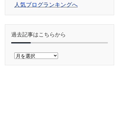
人気ブログランキングへ
過去記事はこちらから
過
去
記
事
は
こ
ち
ら
か
ら