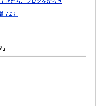
てきたら、ブログを作ろう
策（１）
？』