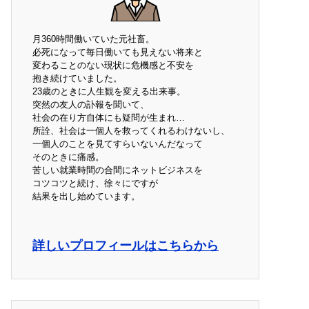
月360時間働いていた元社畜。
必死になって毎日働いても見えない将来と
変わることのない現状に危機感と不安を
抱き続けていました。
23歳のときに人生観を変える出来事。
突然の友人の訃報を聞いて、
社会の在り方自体にも疑問が生まれ…
所詮、社会は一個人を救ってくれるわけないし、
一個人のことを見てすらいないんだなって
そのときに痛感。
苦しい就業時間の合間にネットビジネスを
コツコツと続け、徐々にですが
結果を出し始めています。
詳しいプロフィールはこちらから