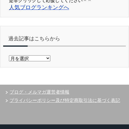
是非クリックして応援してください＾＾
人気ブログランキングへ
過去記事はこちらから
過
去
記
事
は
こ
ブログ・メルマガ運営者情報
ち
ら
プライバシーポリシー及び特定商取引法に基づく表記
か
ら