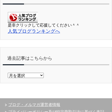
是非クリックして応援してください＾＾
人気ブログランキングへ
過去記事はこちらから
過
去
記
事
は
こ
ブログ・メルマガ運営者情報
ち
ら
プライバシーポリシー及び特定商取引法に基づく表記