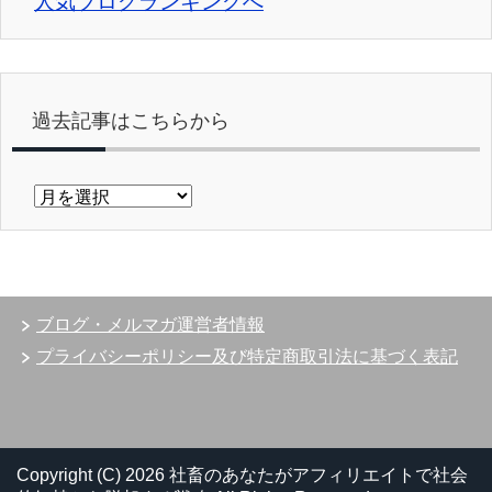
人気ブログランキングへ
過去記事はこちらから
過
去
記
事
は
こ
ブログ・メルマガ運営者情報
ち
ら
プライバシーポリシー及び特定商取引法に基づく表記
か
ら
Copyright (C) 2026 社畜のあなたがアフィリエイトで社会