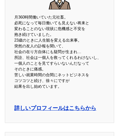
月360時間働いていた元社畜。
必死になって毎日働いても見えない将来と
変わることのない現状に危機感と不安を
抱き続けていました。
23歳のときに人生観を変える出来事。
突然の友人の訃報を聞いて、
社会の在り方自体にも疑問が生まれ…
所詮、社会は一個人を救ってくれるわけないし、
一個人のことを見てすらいないんだなって
そのときに痛感。
苦しい就業時間の合間にネットビジネスを
コツコツと続け、徐々にですが
結果を出し始めています。
詳しいプロフィールはこちらから