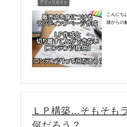
アフィリエイト
こんにち
隷からの
ＬＰ構築…そもそも
何だろう？