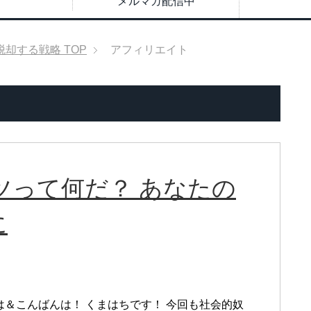
メルマガ配信中
脱却する戦略
TOP
アフィリエイト
ツって何だ？ あなたの
に
は＆こんばんは！ くまはちです！ 今回も社会的奴