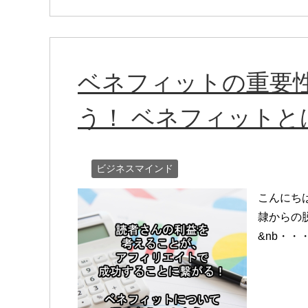
ベネフィットの重要
う！ ベネフィットと
ビジネスマインド
こんにち
隷からの
&nb・・