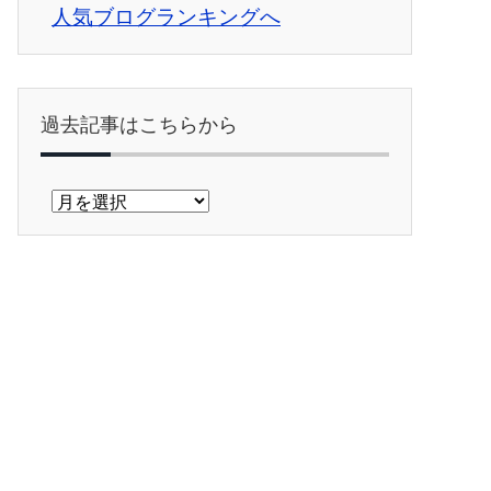
人気ブログランキングへ
過去記事はこちらから
過
去
記
事
は
こ
ち
ら
か
ら