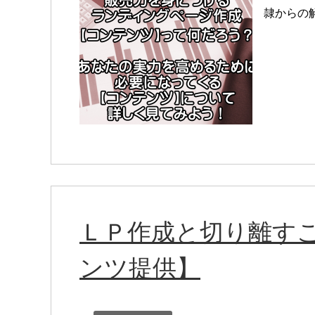
隷からの
ＬＰ作成と切り離す
ンツ提供】